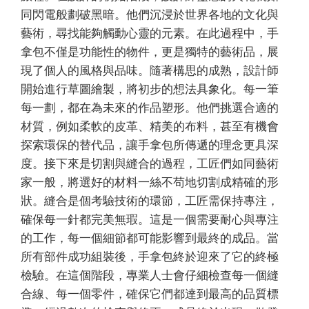
同閃電般劃破黑暗。他們沉浸於世界各地的文化與
藝術，尋找能夠觸動心靈的元素。在此過程中，手
拿包不僅是功能性的物件，更是獨特的藝術品，展
現了個人的風格與品味。隨著構思的成熟，設計師
開始進行草圖繪製，將初步的想法具象化。每一筆
每一劃，都在為未來的作品塑形。他們挑選合適的
材質，例如柔軟的皮革、精美的布料，甚至有機會
探索環保的替代品，讓手拿包所傳遞的理念更具深
度。接下來是切割與縫合的過程，工匠們如同藝術
家一般，將選好的材料一絲不苟地切割成精確的形
狀。縫合是個考驗技術的環節，工匠需保持專注，
確保每一針都完美無瑕。這是一個需要耐心與專注
的工作，每一個細節都可能影響到最終的成品。當
所有部件成功組裝後，手拿包終於迎來了它的終極
檢驗。在這個階段，專業人士會仔細檢查每一個縫
合線、每一個零件，確保它們都達到最高的品質標