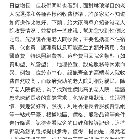
日益增長。但我們同時也看到，面對琳琅滿目的老
人院選擇和各種各樣的收費標準，許多家庭不知道
如何操作比較好。下麵，給大家簡單介紹香港老人
院收費情況，並提供一些建議，幫助您找到性價比
之選。先說說香港老人院收費，主要包括基本住宿
費、伙食費、護理費以及可能產生的額外費用，如
醫療費、特殊照顧費等。這些費用因院舍類型（如
資助型、私營型）、地理位置、設施服務等因素而
異。例如，位於市中心、設施齊全的高端老人院收
費自然較高，而政府資助的老人院則相對親民。除
了老人院價錢，為了找到性價比高的老人院，建議
您先瞭解長者的實際需求，包括健康狀況、生活習
慣、興趣愛好等。然後，利用香港長者服務資訊網
等一站式平臺，根據地區、價格、服務品質等條件
進行篩選。記得查看院舍的口碑和投訴記錄，這些
都能為您的選擇提供參考。值得一提的是，雖然老