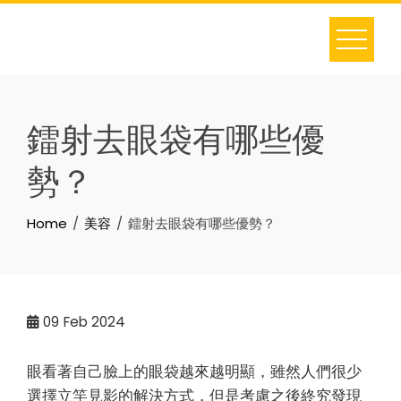
Skip
to
content
鐳射去眼袋有哪些優
勢？
Home
美容
鐳射去眼袋有哪些優勢？
09
Feb 2024
眼看著自己臉上的眼袋越來越明顯，雖然人們很少
選擇立竿見影的解決方式，但是考慮之後終究發現