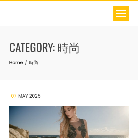
Skip
to
content
CATEGORY:
時尚
Home
時尚
07
MAY 2025