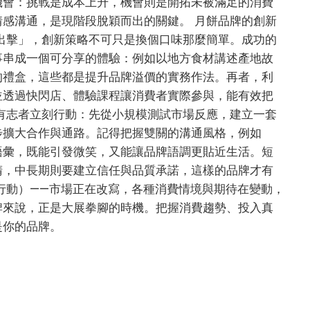
機會：挑戰是成本上升，機會則是開拓未被滿足的消費
感溝通，是現階段脫穎而出的關鍵。 月餅品牌的創新
出擊」，創新策略不可只是換個口味那麼簡單。成功的
事串成一個可分享的體驗：例如以地方食材講述產地故
的禮盒，這些都是提升品牌溢價的實務作法。再者，利
並透過快閃店、體驗課程讓消費者實際參與，能有效把
有志者立刻行動：先從小規模測試市場反應，建立一套
步擴大合作與通路。記得把握雙關的溝通風格，例如
語彙，既能引發微笑，又能讓品牌語調更貼近生活。短
睛，中長期則要建立信任與品質承諾，這樣的品牌才有
行動）——市場正在改寫，各種消費情境與期待在變動，
牌來說，正是大展拳腳的時機。把握消費趨勢、投入真
是你的品牌。