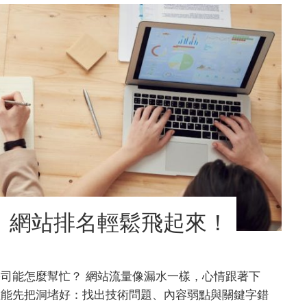
司，網站排名輕鬆飛起來！
公司能怎麼幫忙？ 網站流量像漏水一樣，心情跟著下
但能先把洞堵好：找出技術問題、內容弱點與關鍵字錯