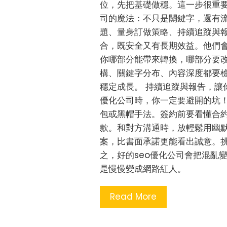
位，先把基礎做穩。這一步很重要
司的魔法：不只是關鍵字，還有流
題、量身訂做策略、持續追蹤與報
合，既安全又有長期效益。他們
你哪部分能帶來轉換，哪部分要改
構、關鍵字分布、內容深度都要檢
穩定成長。 持續追蹤與報告，讓
優化公司時，你一定要避開的坑！
包或黑帽手法。簽約前要看懂合約
款。和對方溝通時，放輕鬆用幽
案，比書面承諾更能看出誠意。挑
之，好的seo優化公司會把混亂
是慢慢變成網路紅人。
Read More