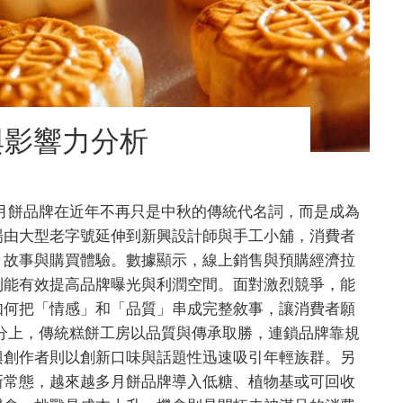
與影響力分析
月餅品牌在近年不再只是中秋的傳統代名詞，而是成為
場由大型老字號延伸到新興設計師與手工小舖，消費者
、故事與購買體驗。數據顯示，線上銷售與預購經濟拉
則能有效提高品牌曝光與利潤空間。面對激烈競爭，能
如何把「情感」和「品質」串成完整敘事，讓消費者願
分上，傳統糕餅工房以品質與傳承取勝，連鎖品牌靠規
興創作者則以創新口味與話題性迅速吸引年輕族群。另
新常態，越來越多月餅品牌導入低糖、植物基或可回收