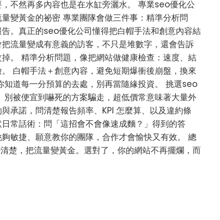
，不然再多內容也是在水缸旁灑水。 專業seo優化公
量變黃金的祕密 專業團隊會做三件事：精準分析問
告。真正的seo優化公司懂得把白帽手法和創意內容結
會把流量變成有意義的訪客，不只是堆數字，還會告訴
掉。 精準分析問題，像把網站做健康檢查：速度、結
。 白帽手法＋創意內容，避免短期爆衝後崩盤，換來
你知道每一分預算的去處，別再當隨緣投資。 挑選seo
 別被便宜到嚇死的方案騙走，超低價常意味著大量外
與承諾，問清楚報告頻率、KPI 怎麼算、以及違約條
默日常話術：問「這招會不會像速成麵？」得到的答
夠敏捷、願意教你的團隊，合作才會愉快又有效。 總
變清楚，把流量變黃金。選對了，你的網站不再擺爛，而