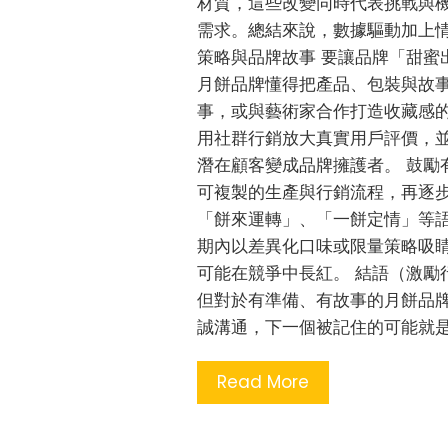
材質，這些改變同時代表挑戰與
需求。總結來說，數據驅動加上情
策略與品牌故事 要讓品牌「甜蜜
月餅品牌懂得把產品、包裝與故
事，或與藝術家合作打造收藏感
用社群行銷放大真實用戶評價，
潛在顧客變成品牌擁護者。 鼓勵
可複製的生產與行銷流程，再逐
「餅來運轉」、「一餅定情」等
期內以差異化口味或限量策略吸
可能在競爭中長紅。 結語（激勵
但對於有準備、有故事的月餅品
誠溝通，下一個被記住的可能就
Read More