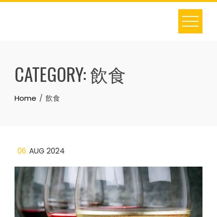
Skip
to
content
CATEGORY:
飲食
Home
飲食
06
AUG 2024