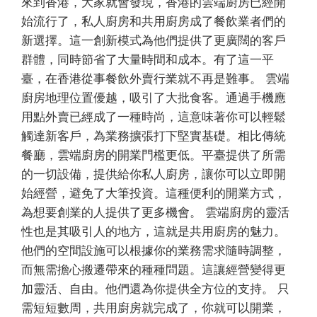
來到香港，大家就會發現，香港的雲端廚房已經開
始流行了，私人廚房和共用廚房成了餐飲業者們的
新選擇。這一創新模式為他們提供了更廣闊的客戶
群體，同時節省了大量時間和成本。有了這一平
臺，在香港從事餐飲外賣行業就不再是難事。 雲端
廚房地理位置優越，吸引了大批食客。通過手機應
用點外賣已經成了一種時尚，這意味著你可以輕鬆
觸達新客戶，為業務擴張打下堅實基礎。相比傳統
餐廳，雲端廚房的開業門檻更低。平臺提供了所需
的一切設備，提供給你私人廚房，讓你可以立即開
始經營，避免了大筆投資。這種便利的開業方式，
為想要創業的人提供了更多機會。 雲端廚房的靈活
性也是其吸引人的地方，這就是共用廚房的魅力。
他們的空間設施可以根據你的業務需求隨時調整，
而無需擔心搬遷帶來的種種問題。這讓經營變得更
加靈活、自由。他們還為你提供全方位的支持。 只
需短短數周，共用廚房就完成了，你就可以開業，