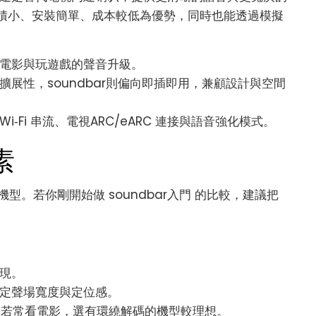
以體積小、安裝簡單、成本較低為優勢，同時也能透過模擬
電影與玩遊戲的聲音升級。
展性，soundbar則偏向即插即用，兼顧設計與空間
/Wi‑Fi 串流、電視ARC/eARC 連接與語音強化模式。
素
。若你剛開始做 soundbar入門 的比較，建議把
現。
定聲場寬度與定位感。
:X）：若常看電影，選有環繞解碼的機型較理想。