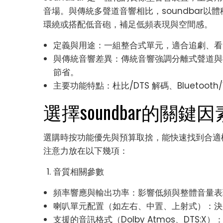
音場。與傳統多聲道音響相比，soundbar
環繞或搭配低音砲，補足低頻表現與空間感。
定義與用途：一組整合式單元，適合追劇、看
與傳統音響差異：傳統音響強調分離式聲道與擴
節省。
主要功能特點：杜比/DTS 解碼、Bluetooth
選擇soundbar的關鍵因
選購時按功能優先與預算取捨，能快速找到合適機型
注意力放在以下幾項：
音質相關參數
頻率響應與輸出功率：影響低頻與整體音量表
喇叭單元配置（如左右、中置、上射式）：決
支援的音訊格式（Dolby Atmos、DTS