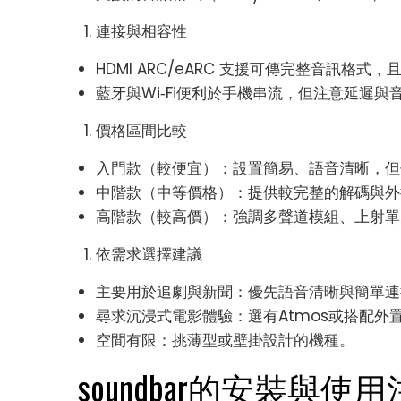
連接與相容性
HDMI ARC/eARC 支援可傳完整音訊格式
藍牙與Wi‑Fi便利於手機串流，但注意延遲與
價格區間比較
入門款（較便宜）：設置簡易、語音清晰，但
中階款（中等價格）：提供較完整的解碼與外
高階款（較高價）：強調多聲道模組、上射單
依需求選擇建議
主要用於追劇與新聞：優先語音清晰與簡單連
尋求沉浸式電影體驗：選有Atmos或搭配外
空間有限：挑薄型或壁掛設計的機種。
soundbar的安裝與使