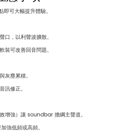
點即可大幅提升體驗。
聲口，以利聲波擴散。
軟裝可改善回音問題。
與灰塵累積。
音訊修正。
強）讓 soundbar 擔綱主聲道。
要加強低頻或高頻。