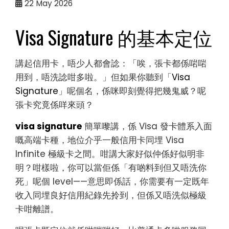
22
May 2026
Visa Signature 的基本定位
講起信用卡，唔少人都會諗：「唉，張卡都係啱啱
用到，唔洗諗咁多啦。」但如果你聽到「
Visa
Signature
」呢個名，係咪即刻覺得把幾鬼威？呢
張卡究竟係咩來頭？
visa signature
簡單嚟講，係 Visa 發卡體系入面
嘅高端卡種，地位介乎一般信用卡同埋 Visa
Infinite 極級卡之間。咁講大家好似仲係好似明非
明？咁樣啦，你可以當佢係「有啲料到但又唔洗你
死」呢個 level——意思即係話，你需要有一定既年
收入同埋良好信用紀錄先拎到，但係又唔洗似極級
卡咁離譜。