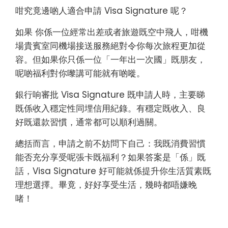
咁究竟邊啲人適合申請 Visa Signature 呢？
如果 你係一位經常出差或者旅遊既空中飛人，咁機
場貴賓室同機場接送服務絕對令你每次旅程更加從
容。但如果你只係一位「一年出一次國」既朋友，
呢啲福利對你嚟講可能就有啲嘥。
銀行响審批 Visa Signature 既申請人時，主要睇
既係收入穩定性同埋信用紀錄。有穩定既收入、良
好既還款習慣，通常都可以順利過關。
總括而言，申請之前不妨問下自己：我既消費習慣
能否充分享受呢張卡既福利？如果答案是「係」既
話，Visa Signature 好可能就係提升你生活質素既
理想選擇。畢竟，好好享受生活，幾時都唔嫌晚
啫！