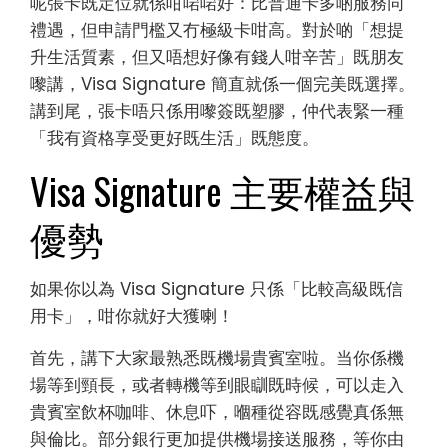
呢張卡既定位就係咁啱啱好：比普通卡多啲服務同
禮遇，但申請門檻又冇極級卡咁高。對於啲「想提
升生活質素，但又唔想好像有錢人咁辛苦」既朋友
嚟講，Visa Signature 簡直就係一個完美既選擇。
講到尾，張卡唔只係用嚟簽既塑膠，仲代表緊一種
「我有資格享受更好既生活」既態度。
Visa Signature 主要權益與
優勢
如果你以為 Visa Signature 只係「比較高級既信
用卡」，咁你就好大獲喇！
首先，講下大家最熟悉既機場貴賓室啦。当你係機
場等到頸長，或者轉機等到眼瞓既時候，可以走入
貴賓室飲杯咖啡、休息吓，嗰種從容既感覺真係無
與倫比。部分銀行更加提供機場接送服務，等你由