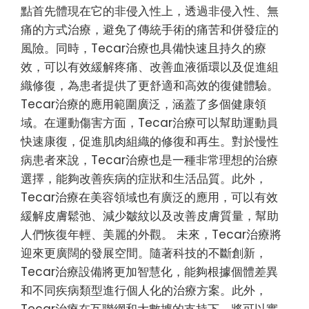
點首先體現在它的非侵入性上，透過非侵入性、無
痛的方式治療，避免了傳統手術的痛苦和併發症的
風險。同時，Tecar治療也具備快速且持久的療
效，可以有效緩解疼痛、改善血液循環以及促進組
織修復，為患者提供了更舒適和高效的復健體驗。
Tecar治療的應用範圍廣泛，涵蓋了多個健康領
域。在運動傷害方面，Tecar治療可以幫助運動員
快速康復，促進肌肉組織的修復和再生。對於慢性
病患者來說，Tecar治療也是一種非常理想的治療
選擇，能夠改善疾病的症狀和生活品質。此外，
Tecar治療在美容領域也有廣泛的應用，可以有效
緩解皮膚鬆弛、減少皺紋以及改善皮膚質量，幫助
人們恢復年輕、美麗的外觀。 未來，Tecar治療將
迎來更廣闊的發展空間。隨著科技的不斷創新，
Tecar治療設備將更加智慧化，能夠根據個體差異
和不同疾病類型進行個人化的治療方案。此外，
Tecar治療在互聯網和大數據的支持下，將可以實