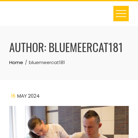
Skip
to
content
AUTHOR:
BLUEMEERCAT181
Home
bluemeercat181
16
MAY 2024