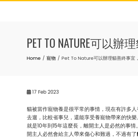
Skip
to
content
PET TO NATURE
Home
寵物
Pet To Nature可以辦理貓善終事
17
Feb 2023
貓被當作寵物養是很平常的事情，現在有許多人
去遛，比較省事兒，還能享受養寵物帶來的快樂
就是10年到15年這麼長，離開主人是必然的事
開主人必然會給主人帶來傷心和難過，不過有了